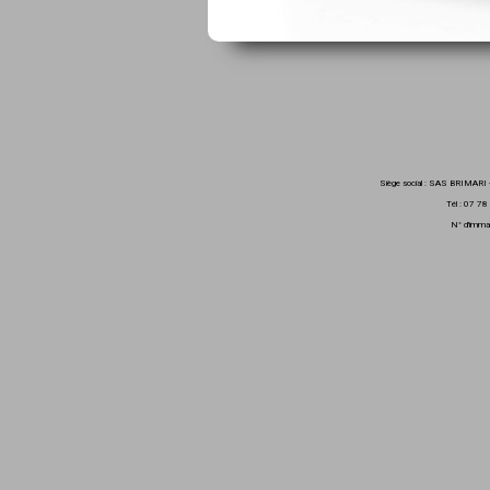
Siège social : SAS BRIMARI
Tél : 07 7
N° d'immat