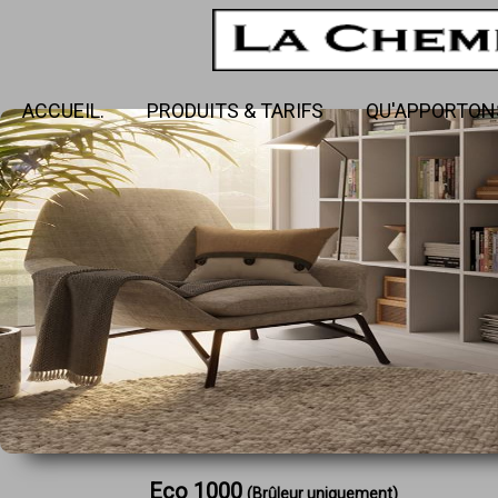
ACCUEIL.
PRODUITS & TARIFS
QU'APPORTON
Eco 1000
(Brûleur uniquement)