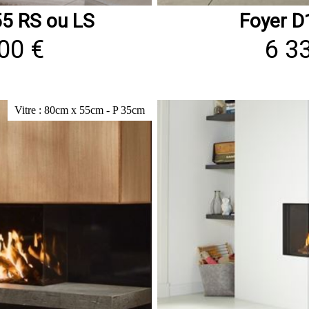
5 RS ou LS
Foyer D
00 €
6 3
Vitre : 80cm x 55cm - P 35cm