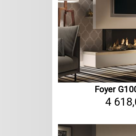
Foyer G10
4 618,