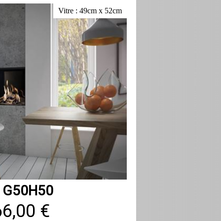
Vitre : 49cm x 52cm
r G50H50
66,00 €