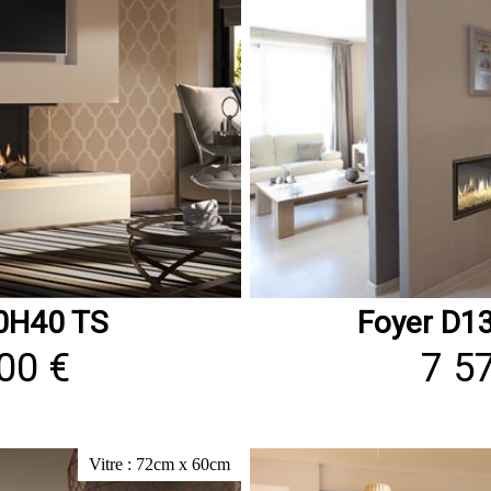
0H40 TS
Foyer D1
00 €
7 5
Vitre : 72cm x 60cm