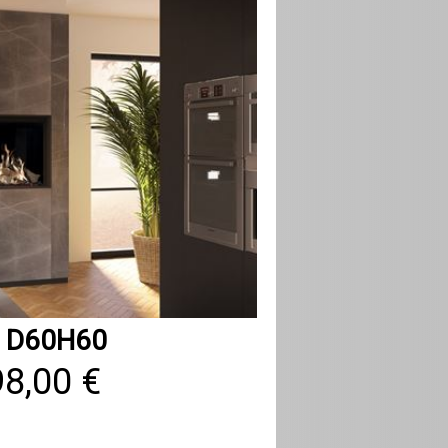
r D60H60
98,00 €