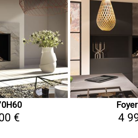
70H60
Foye
00 €
4 9