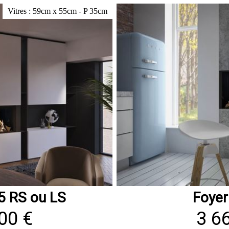
Vitres : 59cm x 55cm - P 35cm
5 RS ou LS
Foye
00 €
3 6