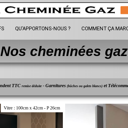
FS
QU'APPORTONS-NOUS ?
COMMENT ÇA MARC
Nos cheminées gaz
tendent TTC
- Garnitures
et Télécomma
remise déduite
(bûches ou galets blancs)
Vitre : 100cm x 42cm - P 26cm