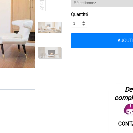
Quantité
​D
complé
CONT