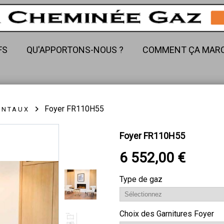
FS
QU'APPORTONS-NOUS ?
COMMENT ÇA MARC
Foyer FR110H55
ONTAUX
Foyer FR110H55
6 552,00 €
Type de gaz
Choix des Garnitures Foyer