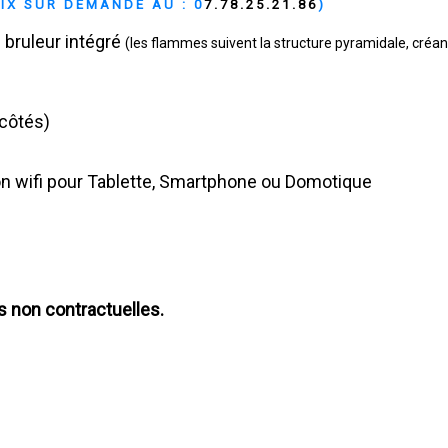
RIX SUR DEMANDE AU : 0
7.78.25.21.86
)
bruleur intégré
(les flammes suivent la structure pyramidale, créant
 côtés)
 wifi pour Tablette, Smartphone ou Domotique
s non contractuelles.