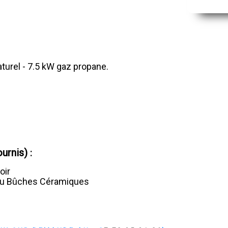
turel - 7.5 kW gaz propane.
ournis)
:
oir
 ou Bûches Céramiques