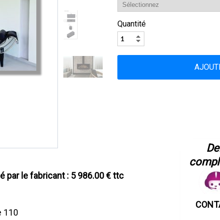
Quantité
​D
complé
é par le fabricant : 5 986.00 € ttc
CONT
e 110