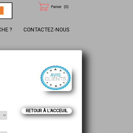
Panier
(
0
)
HE ?
CONTACTEZ-NOUS
RETOUR À L'ACCEUIL