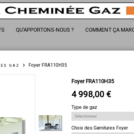
FS
QU'APPORTONS-NOUS ?
COMMENT ÇA MARC
Foyer FRA110H35
EES GAZ
Foyer FRA110H35
4 998,00 €
Type de gaz
Choix des Garnitures Foyer